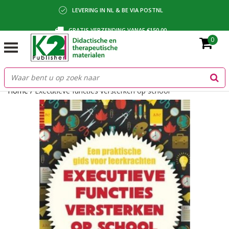
LEVERING IN NL & BE VIA POSTNL
GRATIS VERZENDING VANAF €150,00
0
BETALING VIA IDEAL, BANCONTACT OF FACTUUR
Home
/
Executieve functies versterken op school