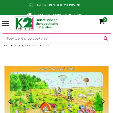
LEVERING IN NL & BE VIA POSTNL
GRATIS VERZENDING VANAF €150,00
0
BETALING VIA IDEAL, BANCONTACT OF FACTUUR
Home
/
Logo-Puzzel Natuur