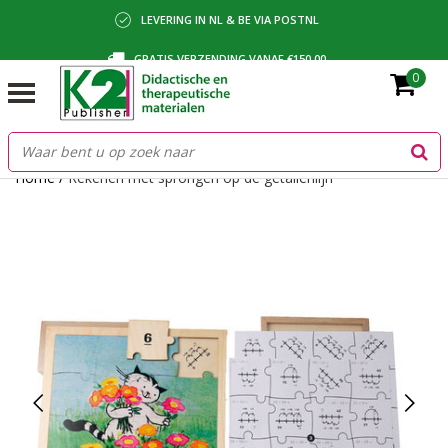
LEVERING IN NL & BE VIA POSTNL
GRATIS VERZENDING VANAF €150,00
0
BETALING VIA IDEAL, BANCONTACT OF FACTUUR
Home
/
Rekenen met sprongen op de getallenlijn