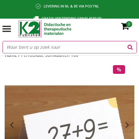
LEVERING IN NL & BE VIA POSTNL
GRATIS VERZENDING VANAF €150,00
0
BETALING VIA IDEAL, BANCONTACT OF FACTUUR
Home
/
PerfoDidac Somkaarten 100
%