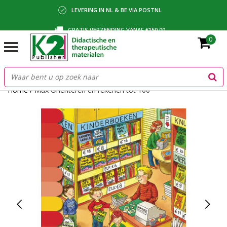
LEVERING IN NL & BE VIA POSTNL
GRATIS VERZENDING VANAF €150,00
0
BETALING VIA IDEAL, BANCONTACT OF FACTUUR
Home
/
Max Oriënteren en rekenen tot 100