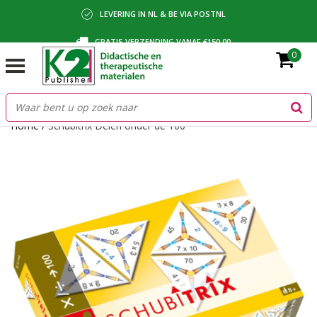
LEVERING IN NL & BE VIA POSTNL
GRATIS VERZENDING VANAF €150,00
0
BETALING VIA IDEAL, BANCONTACT OF FACTUUR
Home
/
Schubitrix Delen onder de 100