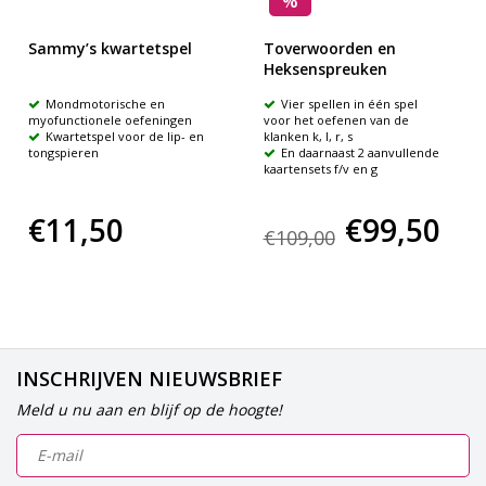
%
Sammy’s kwartetspel
Toverwoorden en
Heksenspreuken
Mondmotorische en
Vier spellen in één spel
myofunctionele oefeningen
voor het oefenen van de
Kwartetspel voor de lip- en
klanken k, l, r, s
tongspieren
En daarnaast 2 aanvullende
kaartensets f/v en g
€11,50
€99,50
€109,00
INSCHRIJVEN NIEUWSBRIEF
Meld u nu aan en blijf op de hoogte!