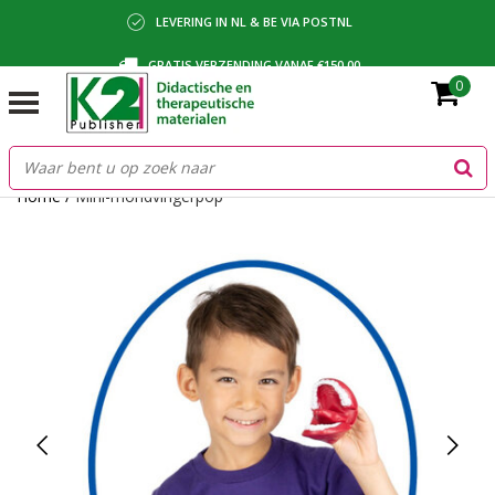
LEVERING IN NL & BE VIA POSTNL
GRATIS VERZENDING VANAF €150,00
0
BETALING VIA IDEAL, BANCONTACT OF FACTUUR
Home
/
Mini-mondvingerpop