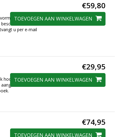
€59,80
 vorm van
TOEVOEGEN AAN WINKELWAGEN
jn beschermd door
vangt u per e-mail
€29,95
ek hoort ook een
TOEVOEGEN AAN WINKELWAGEN
bt aangeschaft –
boek.
€74,95
TOEVOEGEN AAN WINKELWAGEN