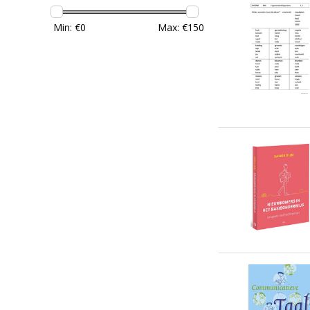
Min: €
0
Max: €
150