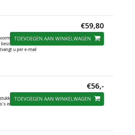
€59,80
 vorm van
TOEVOEGEN AAN WINKELWAGEN
jn beschermd door
vangt u per e-mail
€56,-
fdstukken met
TOEVOEGEN AAN WINKELWAGEN
oto´s en voorbeelden