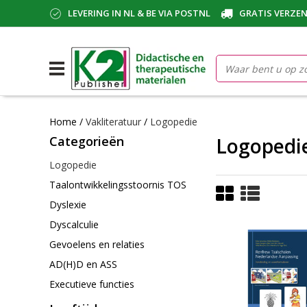
LEVERING IN NL & BE VIA POSTNL
GRATIS VERZEN
Home
/
Vakliteratuur
/
Logopedie
Categorieën
Logopedie
Logopedie
Taalontwikkelingsstoornis TOS
Dyslexie
Dyscalculie
Gevoelens en relaties
AD(H)D en ASS
Executieve functies