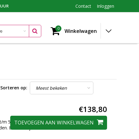
TUUR
Contact
Inloggen
0
Winkelwagen
Sorteren op:
€138,80
1 t/m 50 waaronder
TOEVOEGEN AAN WINKELWAGEN
den. En 1 kaartje is