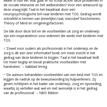
lekker in hun vel. Wat gaat er nu schuil achter deze problemen in
de sociale interactie en het welbevinden? Voor een antwoord op
deze vraag kijkt
Taal in het kwadraat
door een
neuropsychologische bril naar kinderen met TOS. Gedrag wordt
ontrafeld in termen van (innerlijke) taal, executief functioneren,
Theory of Mind en omgevingsfactoren.
De blik door deze bril en de voorbeelden uit zorg en onderwijs
zijn een inspiratiebron voor iedereen die werkt met kinderen met
TOS.
• 'Zowel voor ouders als professionals in het onderwijs en de
zorg is dit een zeer informatief boek om meer inzicht in het
gedrag van deze kinderen te krijgen. Taal in het kwadraat leidt
tot meer begrip en bevat praktische voorbeelden met
handvaten.' – Vakblad Vroeg
• 'De auteurs behandelen voorbeelden van een kind met TOS en
leggen de nadruk op de bewustwording bij hulpverleners. Zij
geven richtlijnen in het kader van onderwijs, zorg en opvoeding,
waarbij zij vertellen wat wel en niet wenselijk is in het gedrag
van de professional.' – NBD Biblion