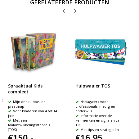
GERELATEERDE PRODUCTEN
Spraaktaal Kids
Hulpwaaier TOS
compleet
sen
Mijn denk-, doe- en
Naslagwerk voor
praatmap
professionals in zorg en
Voor kinderen van 4 tot 14
onderwijs
jaar
Informatie over de
Met een
kenmerken en signalen van
)
taalontwikkelingsstoornis
TOS
(TOS)
Met tips en strategieën
€150,-
€16,95