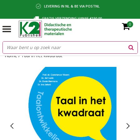
LEVERING IN NL & BE VIA POSTNL
GRATIS VERZENDING VANAF €150,00
0
BETALING VIA IDEAL, BANCONTACT OF FACTUUR
Home
/
Taal in het kwadraat