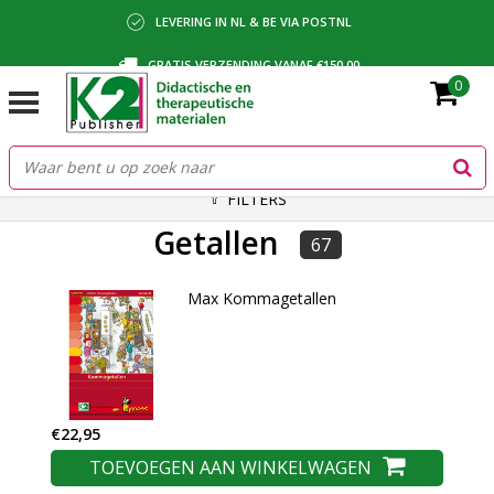
LEVERING IN NL & BE VIA POSTNL
GRATIS VERZENDING VANAF €150,00
0
BETALING VIA IDEAL, BANCONTACT OF FACTUUR
FILTERS
Getallen
67
Max Kommagetallen
€22,95
TOEVOEGEN AAN WINKELWAGEN