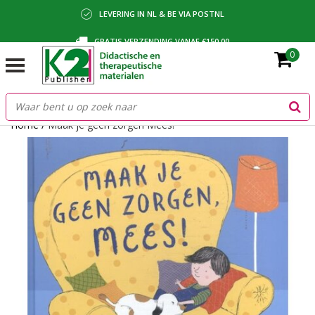
LEVERING IN NL & BE VIA POSTNL
GRATIS VERZENDING VANAF €150,00
0
BETALING VIA IDEAL, BANCONTACT OF FACTUUR
Home
/
Maak je geen zorgen Mees!