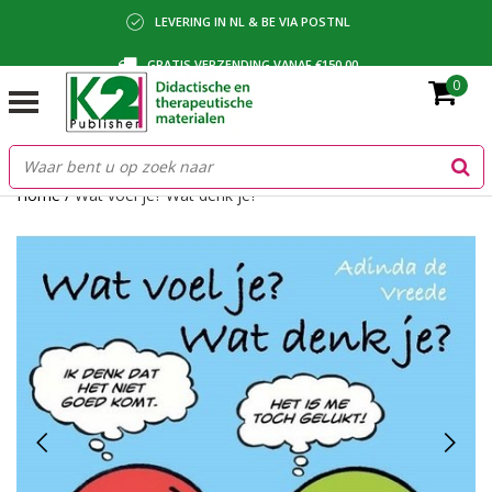
LEVERING IN NL & BE VIA POSTNL
GRATIS VERZENDING VANAF €150,00
0
BETALING VIA IDEAL, BANCONTACT OF FACTUUR
Home
/
Wat voel je? Wat denk je?