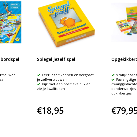
 bordspel
Spiegel jezelf spel
Opgekikker
ertrouwen
Leer jezelf kennen en vergroot
Vrolijk bord
aan
je zelfvertrouwen
Faalangstige-
Kijk met een positieve blik en
dwanggedachtes
zie je kwaliteiten
donderwolkjes 
opkikkertjes
€18,95
€79,9