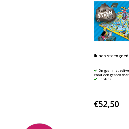
kit
Bang mannetje
Ik ben steengoed
Bang Mannetje gaat op avontuur
Omgaan met zelfv
 de
om minder bang te zijn!
en/of een gebrek daar
nd
Mathilde Stein
Bordspel
€14,99
€52,50