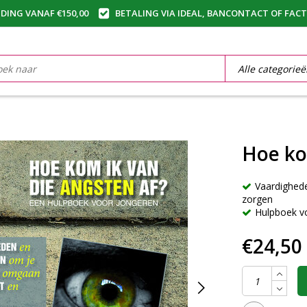
DING VANAF €150,00
BETALING VIA IDEAL, BANCONTACT OF FAC
Hoe ko
Vaardighed
zorgen
Hulpboek vo
€24,50