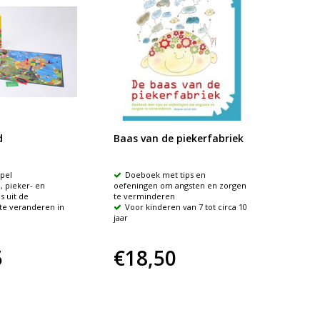
d
Baas van de piekerfabriek
Helpe
spel
Doeboek met tips en
Met w
, pieker- en
oefeningen om angsten en zorgen
kun jij j
 uit de
te verminderen
4 cat
te veranderen in
Voor kinderen van 7 tot circa 10
Adind
jaar
5
€18,50
€14