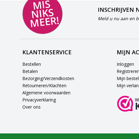
MI
S
NI
K
M
E
E
S
INSCHRIJVEN 
R!
Meld u nu aan en bl
KLANTENSERVICE
MIJN A
Bestellen
Inloggen
Betalen
Registrere
Bezorging/Verzendkosten
Mijn bestel
Retourneren/Klachten
Mijn verlang
Algemene voorwaarden
Privacyverklaring
Over ons