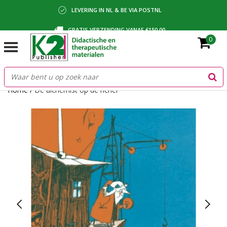
LEVERING IN NL & BE VIA POSTNL
GRATIS VERZENDING VANAF €150,00
0
BETALING VIA IDEAL, BANCONTACT OF FACTUUR
Home
/
De alchemist op de richel