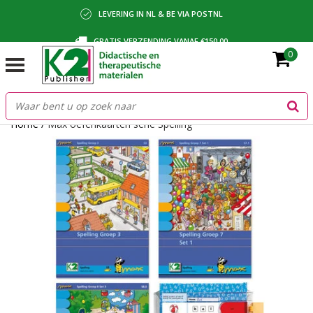
LEVERING IN NL & BE VIA POSTNL
GRATIS VERZENDING VANAF €150,00
0
BETALING VIA IDEAL, BANCONTACT OF FACTUUR
Home
/
Max oefenkaarten serie Spelling