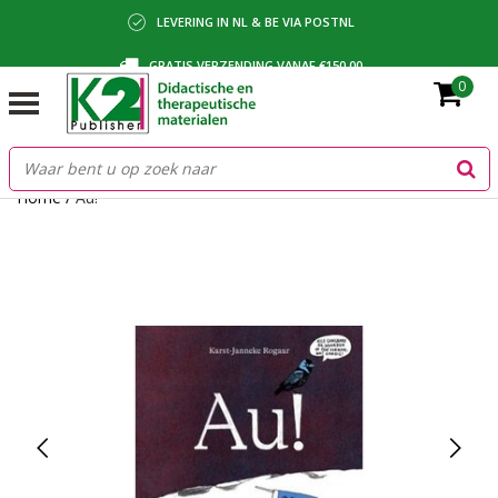
LEVERING IN NL & BE VIA POSTNL
GRATIS VERZENDING VANAF €150,00
0
BETALING VIA IDEAL, BANCONTACT OF FACTUUR
Home
/
Au!