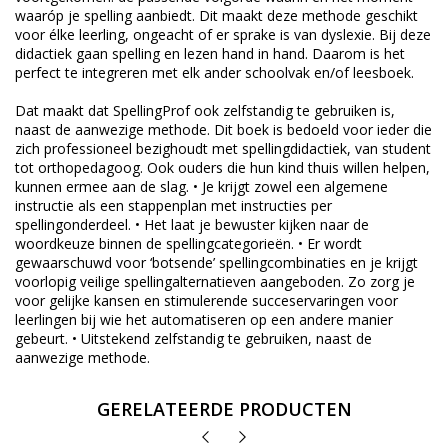
waaróp je spelling aanbiedt. Dit maakt deze methode geschikt
voor élke leerling, ongeacht of er sprake is van dyslexie. Bij deze
didactiek gaan spelling en lezen hand in hand. Daarom is het
perfect te integreren met elk ander schoolvak en/of leesboek.
Dat maakt dat SpellingProf ook zelfstandig te gebruiken is,
naast de aanwezige methode. Dit boek is bedoeld voor ieder die
zich professioneel bezighoudt met spellingdidactiek, van student
tot orthopedagoog. Ook ouders die hun kind thuis willen helpen,
kunnen ermee aan de slag. • Je krijgt zowel een algemene
instructie als een stappenplan met instructies per
spellingonderdeel. • Het laat je bewuster kijken naar de
woordkeuze binnen de spellingcategorieën. • Er wordt
gewaarschuwd voor ‘botsende’ spellingcombinaties en je krijgt
voorlopig veilige spellingalternatieven aangeboden. Zo zorg je
voor gelijke kansen en stimulerende succeservaringen voor
leerlingen bij wie het automatiseren op een andere manier
gebeurt. • Uitstekend zelfstandig te gebruiken, naast de
aanwezige methode.
GERELATEERDE PRODUCTEN