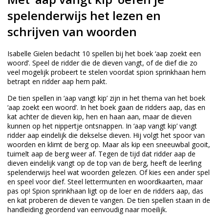
spelenderwijs het lezen en
schrijven van woorden
Isabelle Gielen bedacht 10 spellen bij het boek ‘aap zoekt een
woord’. Speel de ridder die de dieven vangt, of de dief die zo
veel mogelijk probeert te stelen voordat spion sprinkhaan hem
betrapt en ridder aap hem pakt.
De tien spellen in ‘aap vangt kip’ zijn in het thema van het boek
‘aap zoekt een woord’. In het boek gaan de ridders aap, das en
kat achter de dieven kip, hen en haan aan, maar de dieven
kunnen op het nippertje ontsnappen. In ‘aap vangt kip’ vangt
ridder aap eindelijk die dekselse dieven. Hij volgt het spoor van
woorden en klimt de berg op. Maar als kip een sneeuwbal gooit,
tuimelt aap de berg weer af. Tegen de tijd dat ridder aap de
dieven eindelijk vangt op de top van de berg, heeft de leerling
spelenderwijs heel wat woorden gelezen. Of kies een ander spel
en speel voor dief. Steel lettermunten en woordkaarten, maar
pas op! Spion sprinkhaan ligt op de loer en de ridders aap, das
en kat proberen de dieven te vangen. De tien spellen staan in de
handleiding geordend van eenvoudig naar moeilijk.