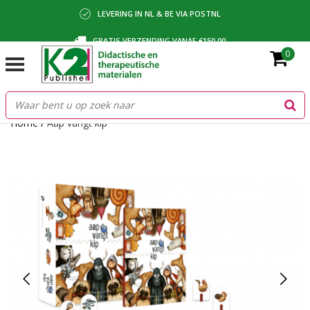
LEVERING IN NL & BE VIA POSTNL
GRATIS VERZENDING VANAF €150,00
0
BETALING VIA IDEAL, BANCONTACT OF FACTUUR
Home
/
Aap vangt kip