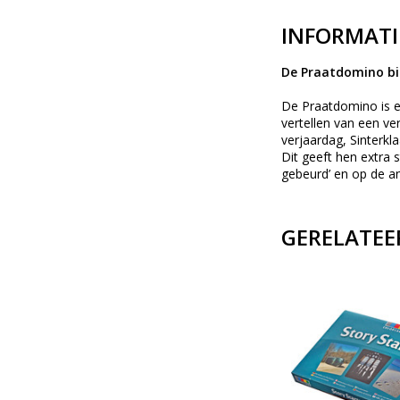
INFORMATI
De Praatdomino bie
De Praatdomino is ee
vertellen van een v
verjaardag, Sinterk
Dit geeft hen extra 
gebeurd’ en op de an
GERELATEE