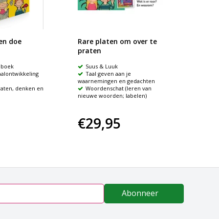
en doe
Rare platen om over te
Logo-
praten
 boek
Suus & Luuk
Prach
aalontwikkeling
Taal geven aan je
waarover
waarnemingen en gedachten
heel vee
raten, denken en
Woordenschat (leren van
nieuwe woorden; labelen)
€29,95
€15
Abonneer