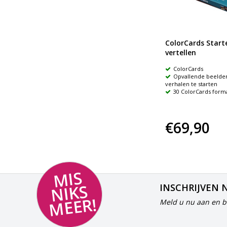
WieWatWaarHoe
ColorCards Start
vertellen
Improvisatiekaartjes
ColorCards
en
Voor iedereen van 10 tot 100
Opvallende beelde
jaar
verhalen te starten
Om eindeloos scènes mee te
30 ColorCards form
maken
€19,95
€69,90
MI
S
NI
K
M
E
E
S
INSCHRIJVEN 
R!
Meld u nu aan en bl