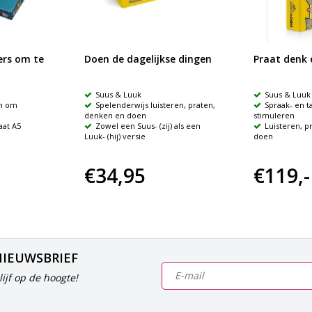
ers om te
Doen de dagelijkse dingen
Praat denk 
Suus & Luuk
Suus & Luuk
n om
Spelenderwijs luisteren, praten,
Spraak- en t
denken en doen
stimuleren
aat A5
Zowel een Suus- (zij) als een
Luisteren, p
Luuk- (hij) versie
doen
€34,95
€119,-
NIEUWSBRIEF
ijf op de hoogte!