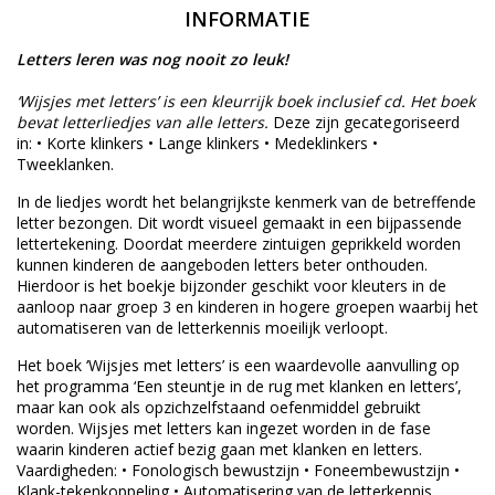
INFORMATIE
Letters leren was nog nooit zo leuk!
‘Wijsjes met letters’ is een kleurrijk boek inclusief cd. Het boek
bevat letterliedjes van alle letters.
Deze zijn gecategoriseerd
in: • Korte klinkers • Lange klinkers • Medeklinkers •
Tweeklanken.
In de liedjes wordt het belangrijkste kenmerk van de betreffende
letter bezongen. Dit wordt visueel gemaakt in een bijpassende
lettertekening. Doordat meerdere zintuigen geprikkeld worden
kunnen kinderen de aangeboden letters beter onthouden.
Hierdoor is het boekje bijzonder geschikt voor kleuters in de
aanloop naar groep 3 en kinderen in hogere groepen waarbij het
automatiseren van de letterkennis moeilijk verloopt.
Het boek ‘Wijsjes met letters’ is een waardevolle aanvulling op
het programma ‘Een steuntje in de rug met klanken en letters’,
maar kan ook als opzichzelfstaand oefenmiddel gebruikt
worden. Wijsjes met letters kan ingezet worden in de fase
waarin kinderen actief bezig gaan met klanken en letters.
Vaardigheden: • Fonologisch bewustzijn • Foneembewustzijn •
Klank-tekenkoppeling • Automatisering van de letterkennis