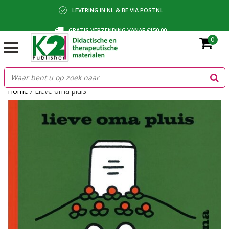
LEVERING IN NL & BE VIA POSTNL
GRATIS VERZENDING VANAF €150,00
0
BETALING VIA IDEAL, BANCONTACT OF FACTUUR
Home
/
Lieve oma pluis