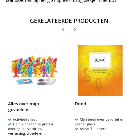
haar bloemen bij het graf op een rustig plekje in het bos.
GERELATEERDE PRODUCTEN
Alles over mijn
Dood
gevoelens
Activiteitenset
Mijn boek over verdriet en
Help kinderen te praten
verder gaan
over geluk, verdriet,
Astrid Tulleners
verrassing, woede en...