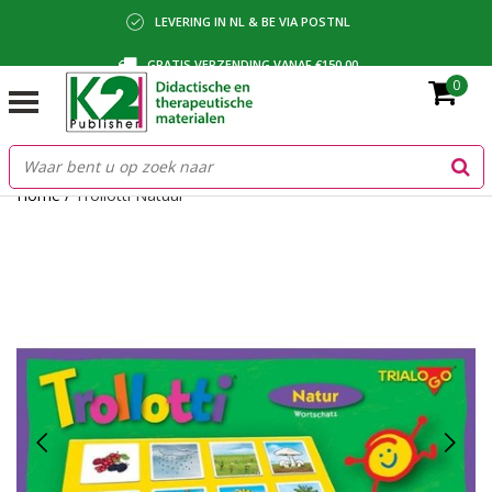
LEVERING IN NL & BE VIA POSTNL
GRATIS VERZENDING VANAF €150,00
0
BETALING VIA IDEAL, BANCONTACT OF FACTUUR
Home
/
Trollotti Natuur