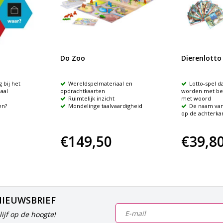
Do Zoo
Dierenlott
 bij het
Wereldspelmateriaal en
Lotto-spel d
aal
opdrachtkaarten
worden met bee
Ruimtelijk inzicht
met woord
en?
Mondelinge taalvaardigheid
De naam van 
op de achterka
€149,50
€39,8
NIEUWSBRIEF
ijf op de hoogte!