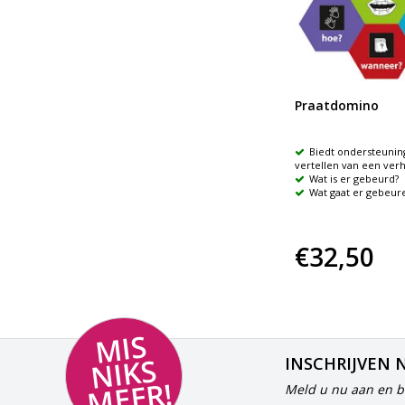
e
Rijmdomino
Praatdomino
Onderscheiden van klanken die
Biedt ondersteuning
rijmen
vertellen van een verh
Oefenen van de letters en lezen
Wat is er gebeurd?
van eenvoudige woordjes
Wat gaat er gebeur
€13,99
€32,50
MI
S
NI
K
M
E
E
S
INSCHRIJVEN 
R!
Meld u nu aan en bl