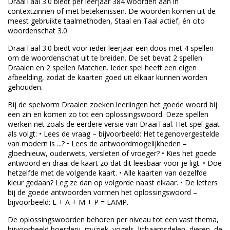
DraaiTaal 3.0 biedt per leerjaar 384 woorden aan in
contextzinnen of met betekenissen. De woorden komen uit de
meest gebruikte taalmethoden, Staal en Taal actief, én cito
woordenschat 3.0.
DraaiTaal 3.0 biedt voor ieder leerjaar een doos met 4 spellen
om de woordenschat uit te breiden. De set bevat 2 spellen
Draaien en 2 spellen Matchen. Ieder spel heeft een eigen
afbeelding, zodat de kaarten goed uit elkaar kunnen worden
gehouden.
Bij de spelvorm Draaien zoeken leerlingen het goede woord bij
een zin en komen zo tot een oplossingswoord. Deze spellen
werken net zoals de eerdere versie van DraaiTaal. Het spel gaat
als volgt: • Lees de vraag – bijvoorbeeld: Het tegenovergestelde
van modern is ...? • Lees de antwoordmogelijkheden –
gloednieuw, ouderwets, versleten of vroeger? • Kies het goede
antwoord en draai de kaart zo dat dit leesbaar voor je ligt. • Doe
hetzelfde met de volgende kaart. • Alle kaarten van dezelfde
kleur gedaan? Leg ze dan op volgorde naast elkaar. • De letters
bij de goede antwoorden vormen het oplossingswoord –
bijvoorbeeld: L + A + M + P = LAMP.
De oplossingswoorden behoren per niveau tot een vast thema,
bijvoorbeeld boerderij, muziek, vogels, lichaamsdelen, dieren, de