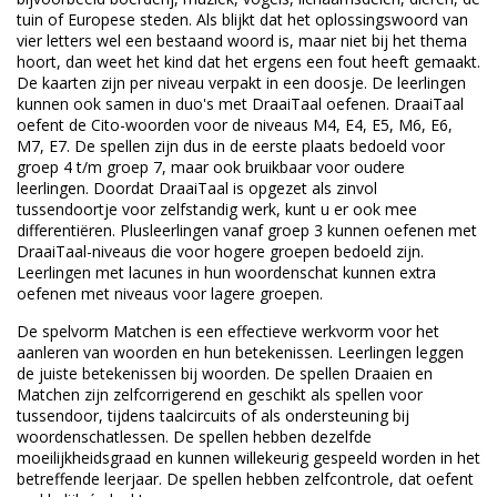
tuin of Europese steden. Als blijkt dat het oplossingswoord van
vier letters wel een bestaand woord is, maar niet bij het thema
hoort, dan weet het kind dat het ergens een fout heeft gemaakt.
De kaarten zijn per niveau verpakt in een doosje. De leerlingen
kunnen ook samen in duo's met DraaiTaal oefenen. DraaiTaal
oefent de Cito-woorden voor de niveaus M4, E4, E5, M6, E6,
M7, E7. De spellen zijn dus in de eerste plaats bedoeld voor
groep 4 t/m groep 7, maar ook bruikbaar voor oudere
leerlingen. Doordat DraaiTaal is opgezet als zinvol
tussendoortje voor zelfstandig werk, kunt u er ook mee
differentiëren. Plusleerlingen vanaf groep 3 kunnen oefenen met
DraaiTaal-niveaus die voor hogere groepen bedoeld zijn.
Leerlingen met lacunes in hun woordenschat kunnen extra
oefenen met niveaus voor lagere groepen.
De spelvorm Matchen is een effectieve werkvorm voor het
aanleren van woorden en hun betekenissen. Leerlingen leggen
de juiste betekenissen bij woorden. De spellen Draaien en
Matchen zijn zelfcorrigerend en geschikt als spellen voor
tussendoor, tijdens taalcircuits of als ondersteuning bij
woordenschatlessen. De spellen hebben dezelfde
moeilijkheidsgraad en kunnen willekeurig gespeeld worden in het
betreffende leerjaar. De spellen hebben zelfcontrole, dat oefent