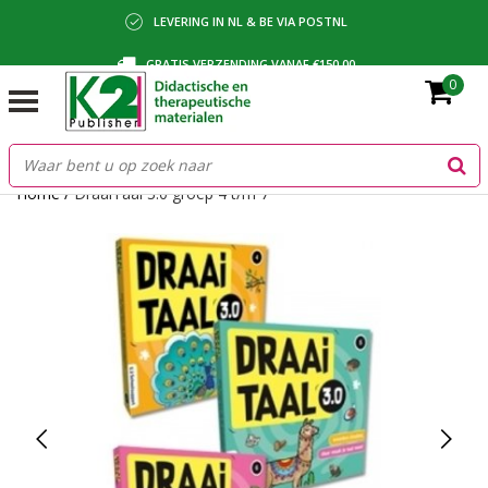
LEVERING IN NL & BE VIA POSTNL
GRATIS VERZENDING VANAF €150,00
0
BETALING VIA IDEAL, BANCONTACT OF FACTUUR
Home
/
DraaiTaal 3.0 groep 4 t/m 7