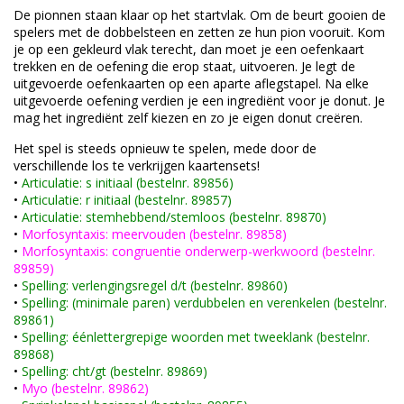
De pionnen staan klaar op het startvlak. Om de beurt gooien de
spelers met de dobbelsteen en zetten ze hun pion vooruit. Kom
je op een gekleurd vlak terecht, dan moet je een oefenkaart
trekken en de oefening die erop staat, uitvoeren. Je legt de
uitgevoerde oefenkaarten op een aparte aflegstapel. Na elke
uitgevoerde oefening verdien je een ingrediënt voor je donut. Je
mag het ingrediënt zelf kiezen en zo je eigen donut creëren.
Het spel is steeds opnieuw te spelen, mede door de
verschillende los te verkrijgen kaartensets!
•
Articulatie: s initiaal (bestelnr. 89856)
•
Articulatie: r initiaal (bestelnr. 89857)
•
Articulatie: stemhebbend/stemloos (bestelnr. 89870)
•
Morfosyntaxis: meervouden (bestelnr. 89858)
•
Morfosyntaxis: congruentie onderwerp-werkwoord (bestelnr.
89859)
•
Spelling: verlengingsregel d/t (bestelnr. 89860)
•
Spelling: (minimale paren) verdubbelen en verenkelen (bestelnr.
89861)
•
Spelling: éénlettergrepige woorden met tweeklank (bestelnr.
89868)
•
Spelling: cht/gt (bestelnr. 89869)
•
Myo (bestelnr. 89862)