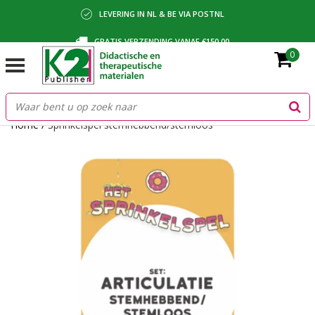
LEVERING IN NL & BE VIA POSTNL
GRATIS VERZENDING VANAF €150,00
0
BETALING VIA IDEAL, BANCONTACT OF FACTUUR
Home
/
Sprinkelspel stemhebbend/stemloos