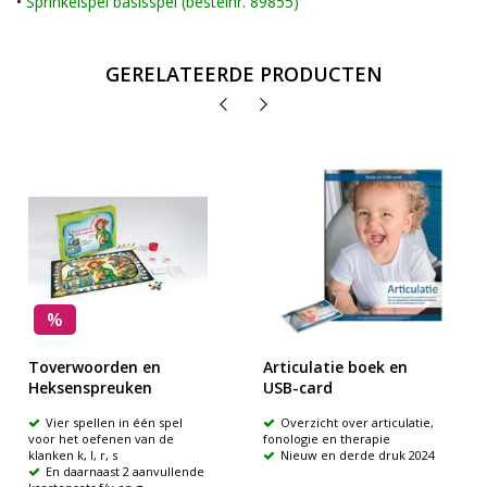
•
Sprinkelspel basisspel (bestelnr. 89855)
GERELATEERDE PRODUCTEN
%
Toverwoorden en
Articulatie boek en
Heksenspreuken
USB-card
Vier spellen in één spel
Overzicht over articulatie,
voor het oefenen van de
fonologie en therapie
klanken k, l, r, s
Nieuw en derde druk 2024
En daarnaast 2 aanvullende