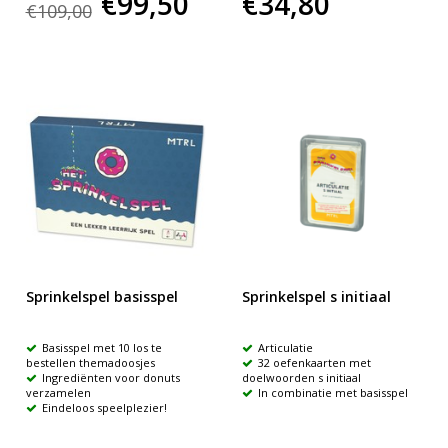
€99,50
€34,80
€109,00
Sprinkelspel basisspel
Sprinkelspel s initiaal
Basisspel met 10 los te
Articulatie
bestellen themadoosjes
32 oefenkaarten met
Ingrediënten voor donuts
doelwoorden s initiaal
verzamelen
In combinatie met basisspel
Eindeloos speelplezier!