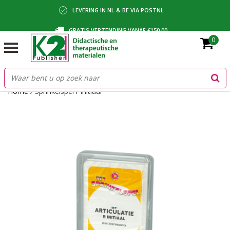
LEVERING IN NL & BE VIA POSTNL
GRATIS VERZENDING VANAF €150,00
0
BETALING VIA IDEAL, BANCONTACT OF FACTUUR
Home
/
Sprinkelspel r initiaal