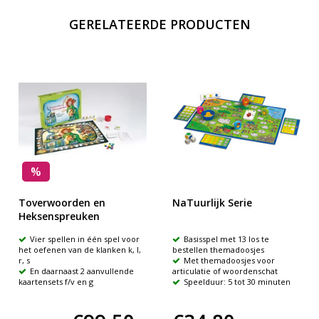
GERELATEERDE PRODUCTEN
%
Toverwoorden en
NaTuurlijk Serie
Heksenspreuken
Vier spellen in één spel voor
Basisspel met 13 los te
het oefenen van de klanken k, l,
bestellen themadoosjes
r, s
Met themadoosjes voor
En daarnaast 2 aanvullende
articulatie of woordenschat
kaartensets f/v en g
Speelduur: 5 tot 30 minuten