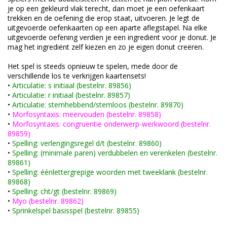
je op een gekleurd vlak terecht, dan moet je een oefenkaart
trekken en de oefening die erop staat, uitvoeren. Je legt de
uitgevoerde oefenkaarten op een aparte aflegstapel. Na elke
uitgevoerde oefening verdien je een ingrediënt voor je donut. Je
mag het ingrediënt zelf kiezen en zo je eigen donut creëren.
Het spel is steeds opnieuw te spelen, mede door de
verschillende los te verkrijgen kaartensets!
•
Articulatie: s initiaal (bestelnr. 89856)
•
Articulatie: r initiaal (bestelnr. 89857)
•
Articulatie: stemhebbend/stemloos (bestelnr. 89870)
•
Morfosyntaxis: meervouden (bestelnr. 89858)
•
Morfosyntaxis: congruentie onderwerp-werkwoord (bestelnr.
89859)
•
Spelling: verlengingsregel d/t (bestelnr. 89860)
•
Spelling: (minimale paren) verdubbelen en verenkelen (bestelnr.
89861)
•
Spelling: éénlettergrepige woorden met tweeklank (bestelnr.
89868)
•
Spelling: cht/gt (bestelnr. 89869)
•
Myo (bestelnr. 89862)
•
Sprinkelspel basisspel (bestelnr. 89855)