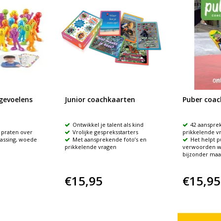
 gevoelens
Junior coachkaarten
Puber coa
Ontwikkel je talent als kind
42 aanspre
 praten over
Vrolijke gespreksstarters
prikkelende v
rassing, woede
Met aansprekende foto’s en
Het helpt p
prikkelende vragen
verwoorden wi
bijzonder maa
€15,95
€15,95