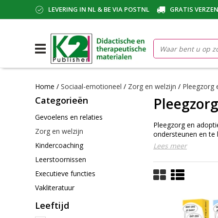
LEVERING IN NL & BE VIA POSTNL
GRATIS VERZEN
Home
/
Sociaal-emotioneel
/
Zorg en welzijn
/
Pleegzorg 
Categorieën
Pleegzorg
Gevoelens en relaties
Pleegzorg en adopti
Zorg en welzijn
ondersteunen en te b
Kindercoaching
Lees meer
Leerstoornissen
Executieve functies
Vakliteratuur
Leeftijd