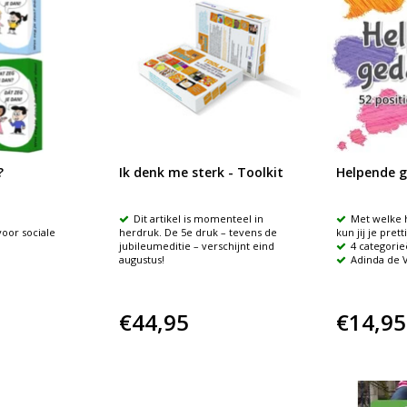
?
Ik denk me sterk - Toolkit
Helpende 
Dit artikel is momenteel in
Met welke 
voor sociale
herdruk. De 5e druk – tevens de
kun jij je pret
jubileumeditie – verschijnt eind
4 categori
augustus!
Adinda de 
€44,95
€14,95