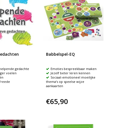
gedachten
Babbelspel-EQ
helpende gedachte
Emoties bespreekbaar maken
tiger voelen
Jezelf beter leren kennen
eën
Sociaal-emotioneel moeilijke
Vreede
thema‘s op speelse wijze
aankaarten
€65,90