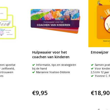
Hulpwaaier voor het
Emowijzer
coachen van kinderen
 een speelse
Informatie, tips en strategieën
Samen prate
 zelfbeeld,
bij de hand
Voor kinde
vertrouwen
Marianne Voetee-Dibbink
2,5 t/m 12 jaar
jes
Yvonne C. 
€9,95
€18,90