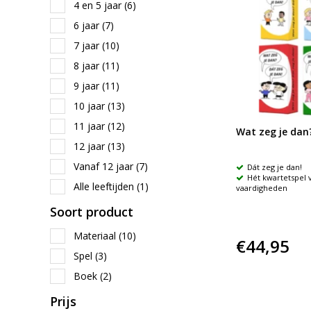
4 en 5 jaar
(6)
6 jaar
(7)
7 jaar
(10)
8 jaar
(11)
9 jaar
(11)
10 jaar
(13)
11 jaar
(12)
Wat zeg je dan
12 jaar
(13)
Vanaf 12 jaar
(7)
Dát zeg je dan!
Hét kwartetspel 
Alle leeftijden
(1)
vaardigheden
Soort product
Materiaal
(10)
€44,95
Spel
(3)
Boek
(2)
Prijs