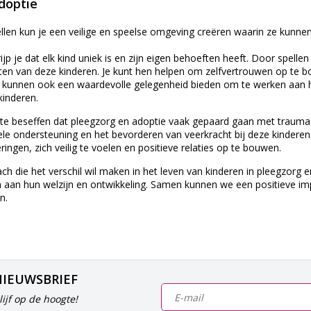
doptie
len kun je een veilige en speelse omgeving creëren waarin ze kunnen
ijp je dat elk kind uniek is en zijn eigen behoeften heeft. Door spelle
nten van deze kinderen. Je kunt hen helpen om zelfvertrouwen op te 
es kunnen ook een waardevolle gelegenheid bieden om te werken aan
kinderen.
 te beseffen dat pleegzorg en adoptie vaak gepaard gaan met trauma en
le ondersteuning en het bevorderen van veerkracht bij deze kinderen
ingen, zich veilig te voelen en positieve relaties op te bouwen.
ach die het verschil wil maken in het leven van kinderen in pleegzorg
en aan hun welzijn en ontwikkeling. Samen kunnen we een positieve i
n.
NIEUWSBRIEF
ijf op de hoogte!