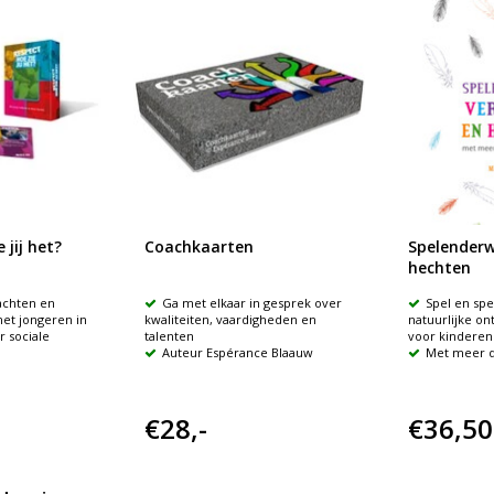
 jij het?
Coachkaarten
Spelenderw
hechten
achten en
Ga met elkaar in gesprek over
Spel en sp
et jongeren in
kwaliteiten, vaardigheden en
natuurlijke on
r sociale
talenten
voor kinderen
n
Auteur Espérance Blaauw
Met meer da
€28,-
€36,50