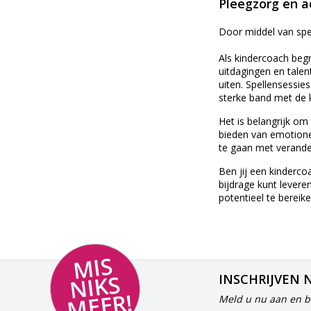
Pleegzorg en a
Door middel van spel
Als kindercoach begr
uitdagingen en tale
uiten. Spellensessi
sterke band met de 
Het is belangrijk om
bieden van emotione
te gaan met verander
Ben jij een kinderco
bijdrage kunt lever
potentieel te bereike
MI
S
NI
K
M
E
E
S
INSCHRIJVEN 
R!
Meld u nu aan en bl