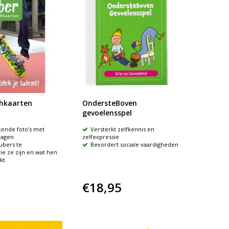
chkaarten
OndersteBoven
gevoelensspel
kende foto’s met
Versterkt zelfkennis en
ragen
zelfexpressie
ubers te
Bevordert sociale vaardigheden
e ze zijn en wat hen
kt
€18,95