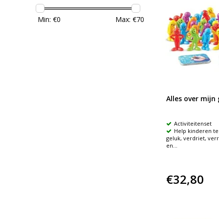
Min: €
0
Max: €
70
Alles over mijn
Activiteitenset
Help kinderen te
geluk, verdriet, ver
en...
€32,80