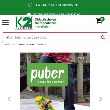
LEVERING IN NL & BE VIA POSTNL
GRATIS VERZENDING VANAF €150,00
0
BETALING VIA IDEAL, BANCONTACT OF FACTUUR
Home
/
Puber coachkaarten