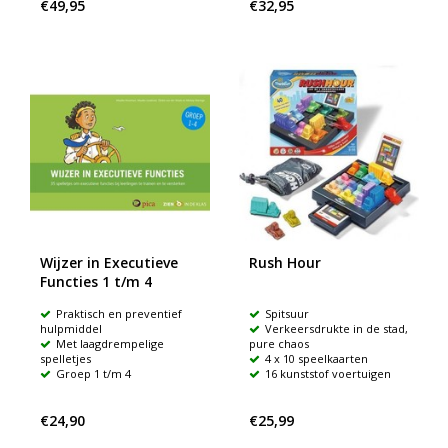
€49,95
€32,95
Wijzer in Executieve
Rush Hour
Functies 1 t/m 4
Praktisch en preventief
Spitsuur
hulpmiddel
Verkeersdrukte in de stad,
Met laagdrempelige
pure chaos
spelletjes
4 x 10 speelkaarten
Groep 1 t/m 4
16 kunststof voertuigen
€24,90
€25,99