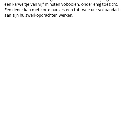
een karweitje van vijf minuten voltooien, onder enig toezicht.
Een tiener kan met korte pauzes een tot twee uur vol aandacht
aan zijn huiswerkopdrachten werken.
INSCHRIJVEN NIEUWSBRIEF
Meld u nu aan en blijf op de hoogte!
Abonneer
KLANTENSERVICE
MIJN ACCOUNT
Inloggen
Registreren