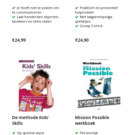
Je hoeft niet te praten om
Praktisch en preventief
te communiceren
hulpmiddel
Laat honderden objecten,
Met laagdrempelige
karakters en titels raden
spelletjes
Groep 5 t/m 8
€24,99
€24,90
De methode Kids'
Mission Possible
Skills
werkboek
Op speelse wijze
Persoonlijk