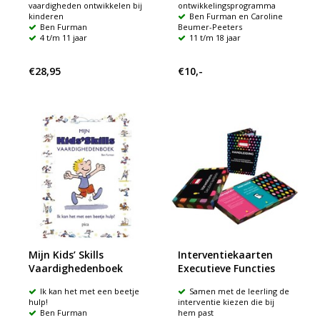
vaardigheden ontwikkelen bij
ontwikkelingsprogramma
kinderen
Ben Furman en Caroline
Ben Furman
Beumer-Peeters
4 t/m 11 jaar
11 t/m 18 jaar
€28,95
€10,-
Mijn Kids’ Skills
Interventiekaarten
Vaardighedenboek
Executieve Functies
Ik kan het met een beetje
Samen met de leerling de
hulp!
interventie kiezen die bij
Ben Furman
hem past