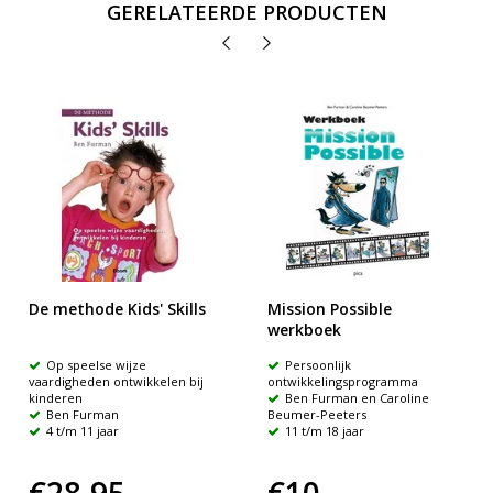
GERELATEERDE PRODUCTEN
De methode Kids' Skills
Mission Possible
werkboek
Op speelse wijze
Persoonlijk
vaardigheden ontwikkelen bij
ontwikkelingsprogramma
kinderen
Ben Furman en Caroline
Ben Furman
Beumer-Peeters
4 t/m 11 jaar
11 t/m 18 jaar
€28,95
€10,-