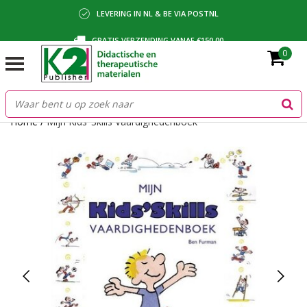
LEVERING IN NL & BE VIA POSTNL
GRATIS VERZENDING VANAF €150,00
0
BETALING VIA IDEAL, BANCONTACT OF FACTUUR
Home
/
Mijn Kids’ Skills Vaardighedenboek