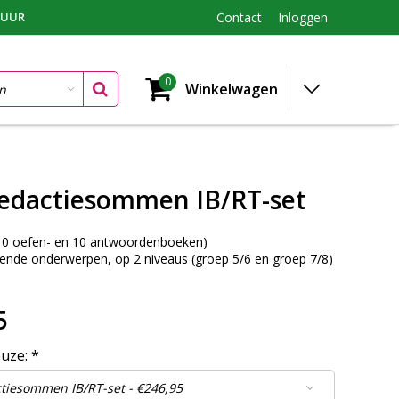
TUUR
Contact
Inloggen
0
Winkelwagen
edactiesommen IB/RT-set
(10 oefen- en 10 antwoordenboeken)
illende onderwerpen, op 2 niveaus (groep 5/6 en groep 7/8)
5
euze:
*