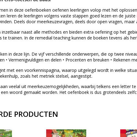
en in deze oefenboeken oefenen leerlingen volop met het oplossen v
en leren de leerlingen volgens vaste stappen goed lezen en de juist
inden. Deels door meerkeuzevragen, deels door open vragen, maar alt
 inzetbaar naast alle methodes en bieden extra oefening op het gebi
s te trainen. In de remedial teaching kunnen de boeken tevens als herh
ken in deze lijn. De vijf verschillende onderwerpen, die op twee niveau
kken • Vermenigvuldigen en delen • Procenten en breuken • Rekenen
int met een voorkennispagina, waarop uitgelegd wordt in welke situ
kenhulp, zoals het metriek stelsel, aangestipt.
n veelal uit meerkeuzemogelijkheden, waarbij telkens een letter te v
rs een woord gemaakt worden. Het oefenboek is dus grotendeels zelfc
RDE PRODUCTEN