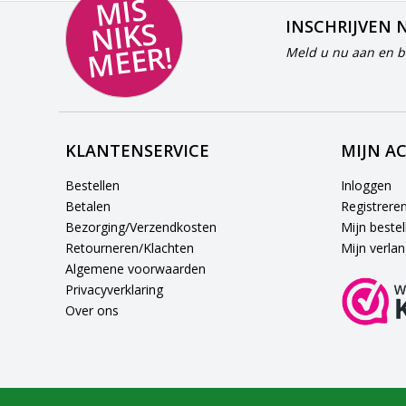
MI
S
NI
K
M
E
E
S
INSCHRIJVEN 
R!
Meld u nu aan en bl
KLANTENSERVICE
MIJN A
Bestellen
Inloggen
Betalen
Registrere
Bezorging/Verzendkosten
Mijn bestel
Retourneren/Klachten
Mijn verlang
Algemene voorwaarden
Privacyverklaring
Over ons