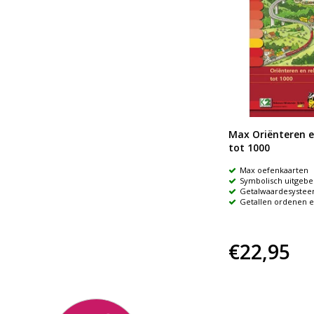
et
Praktijkboek Rekenwereld
Max Oriënteren e
tot 1000
tot 1000
Praktijkboek voor het werken
Max oefenkaarten
met M.A.B-materiaal
Symbolisch uitgebe
Inclusief CD-rom met
Getalwaardesyste
el,
werkbladen en spelsuggesties
Getallen ordenen 
€31,90
€22,95