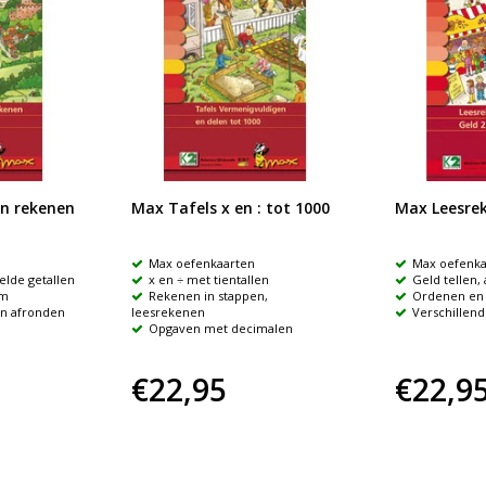
n rekenen
Max Tafels x en : tot 1000
Max Leesrek
Max oefenkaarten
Max oefenka
elde getallen
x en ÷ met tientallen
Geld tellen,
em
Rekenen in stappen,
Ordenen en
en afronden
leesrekenen
Verschillen
Opgaven met decimalen
€22,95
€22,9