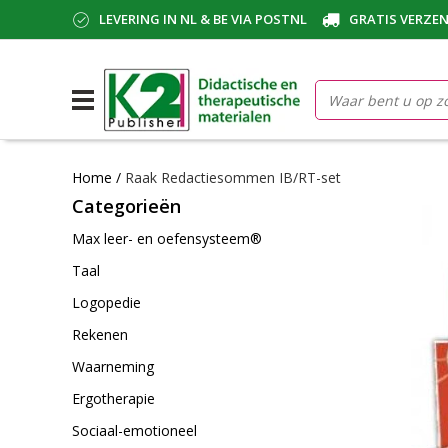
LEVERING IN NL & BE VIA POSTNL
GRATIS VERZEN
Home
/
Raak Redactiesommen IB/RT-set
Categorieën
Max leer- en oefensysteem®
Taal
Logopedie
Rekenen
Waarneming
Ergotherapie
Sociaal-emotioneel