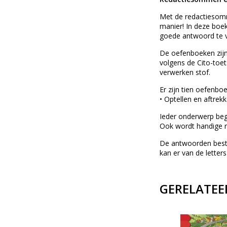
Met de redactiesomm
manier! In deze boek
goede antwoord te v
De oefenboeken zijn
volgens de Cito-toet
verwerken stof.
Er zijn tien oefenboe
• Optellen en aftre
Ieder onderwerp beg
Ook wordt handige re
De antwoorden bestaa
kan er van de lette
GERELATEE