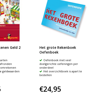
enen Geld 2
Het grote Rekenboek
Het G
Oefenboek
Overzi
arten
Oefenboek met veel
Per r
 afronden
doelgerichte oefeningen per
theorie 
 omrekenen
onderdeel
uitgeleg
de geldwaarden
Het overzichtboek is apart te
Het o
bestellen
bestelle
5
€24,95
€22