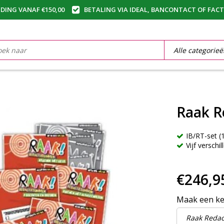
DING VANAF €150,00
BETALING VIA IDEAL, BANCONTACT OF FAC
Raak R
IB/RT-set 
Vijf versch
€246,9
Maak een k