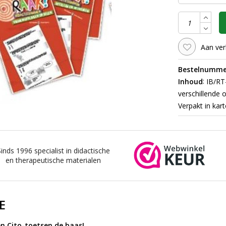
Aan ver
Bestelnumme
:
Inhoud
IB/RT-
verschillende 
Verpakt in kar
Sinds 1996 specialist in didactische
en therapeutische materialen
E
 Cito-toetsen de baas!