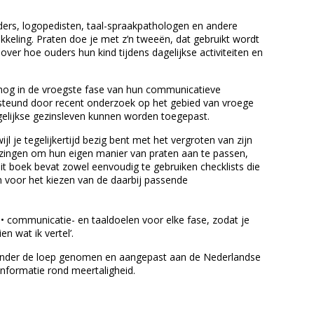
ders, logopedisten, taal-spraakpathologen en andere
keling. Praten doe je met z’n tweeën, dat gebruikt wordt
er hoe ouders hun kind tijdens dagelijkse activiteiten en
e nog in de vroegste fase van hun communicatieve
dersteund door recent onderzoek op het gebied van vroege
dagelijkse gezinsleven kunnen worden toegepast.
jl je tegelijkertijd bezig bent met het vergroten van zijn
zingen om hun eigen manier van praten aan te passen,
t boek bevat zowel eenvoudig te gebruiken checklists die
en voor het kiezen van de daarbij passende
n; • communicatie- en taaldoelen voor elke fase, zodat je
en wat ik vertel’.
 onder de loep genomen en aangepast aan de Nederlandse
informatie rond meertaligheid.