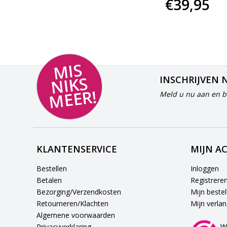
€39,95
MI
S
NI
K
M
E
E
S
INSCHRIJVEN 
R!
Meld u nu aan en bl
KLANTENSERVICE
MIJN A
Bestellen
Inloggen
Betalen
Registrere
Bezorging/Verzendkosten
Mijn bestel
Retourneren/Klachten
Mijn verlang
Algemene voorwaarden
Privacyverklaring