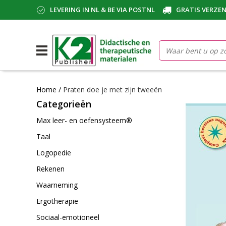
LEVERING IN NL & BE VIA POSTNL
GRATIS VERZEN
Home
/
Praten doe je met zijn tweeën
Categorieën
Max leer- en oefensysteem®
Taal
Logopedie
Rekenen
Waarneming
Ergotherapie
Sociaal-emotioneel