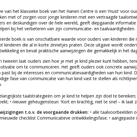
ve van het klassieke boek van het Hanen Centre is een ‘must’ voor ou
ken met of zorgen voor jonge kinderen met een vertraagde taalontwik
s en deskundigen over de hele wereld, geeft diepgaande informatie ov
elpen bij het verbeteren van zijn communicatie- en taalvaardigheden.
streerde boek is van onschatbare waarde voor ouders van kinderen di
tot kinderen die al in korte zinnetjes praten. Deze uitgave wordt on
ontwikkeling en bevat praktische aanwijzingen die gemakkelijk in het 
 tweeën laat ouders zien hoe je met je kind plezier kunt hebben, terwi
otivatie om te communiceren. Het geeft ouders ook concrete aanwij
 past bij de interesses en communicatievaardigheden van hun kind. Di
dige fase van communicatie van hun kind vast te stellen als richtlijn
.
belangrijkste taalstrategieën om je kind te helpen zijn doel te bereike
ekt; • nieuwe geheugensteun: ‘Kort en krachtig, niet te snel – ik laat zi
 wijzigingen t.o.v. de voorgaande drukken:
• alle taalvoorbeelden
ernieuwde checklist Communicatieve ontwikkelingsfase; • aangepaste 