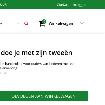
TUUR
Contact
Inloggen
0
Winkelwagen
 doe je met zijn tweeën
che handleiding voor ouders van kinderen met een
lverwerving
tzman
TOEVOEGEN AAN WINKELWAGEN