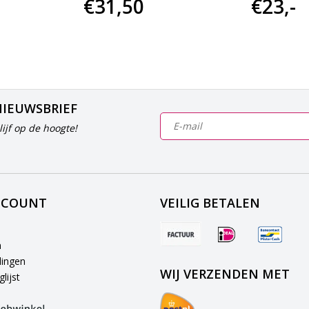
€31,50
€23,-
NIEUWSBRIEF
ijf op de hoogte!
CCOUNT
VEILIG BETALEN
n
lingen
WIJ VERZENDEN MET
lijst