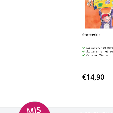
Stotterkit
Stotteren, hoe werkt
Stotteren is niet le
Carla van Wensen
€14,90
MI
S
NI
K
M
E
E