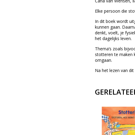
Carla van Wensen, I
Elke persoon die stot
In dit boek wordt ui
kunnen gaan. Daarnaa
denkt, voelt, je fys
het dagelijks leven.
Thema’s zoals bijvoo
stotteren te maken 
omgaan.
Na het lezen van dit 
GERELATEE