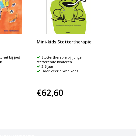
Mini-kids Stottertherapie
 het bij jou?
Stottertherapie bij jonge
uk
stotterende kinderen
2-6 jaar
Door Veerle Waelkens
€62,60