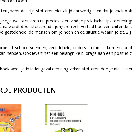
landa de Dood
tert, weet dat zijn stotteren niet altijd aanwezig is en dat je vaak oo
tgelegd wat stotteren nu precies is en vind je praktische tips, oefen
st wordt door stotterende jongeren zelf verteld hoe verschillende fa
ieke gesteldheid, de mensen om je heen en de situatie waarin je zit. Z
rbeeld: school, vrienden, verliefdheid, ouders en familie komen aan d
kan hebben. Ook levert het een belangrijke bijdrage aan een positief
boek weet je in ieder geval een ding zeker: stotteren doe je niet allee
RDE PRODUCTEN