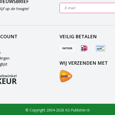
NIEUWSBRIEF
ijf op de hoogte!
CCOUNT
VEILIG BETALEN
n
lingen
WIJ VERZENDEN MET
lijst
© Copyright 2004-2026 K2-Publisher.nl