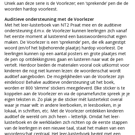
Uniek aan deze serie is de Voorlezer; een ‘sprekende’ pen die de
woorden hardop voorleest.
Auditieve ondersteuning met de Voorlezer
Met het leer-luisterboek van NT2 Praat mee en de auditieve
ondersteuning d.m.v. de Voorlezer kunnen leerlingen zich vanaf
het eerste moment al luisterend een basiswoordenschat eigen
maken. De Voorlezer is een ‘sprekende’ pen, die elk aangestipt
woord (en/of het bijbehorende plaatje) hardop voorleest. De
leerlingen kunnen op een aantal posters en grote plaatjes met
de pen op ontdekkingsreis gaan en luisteren naar wat de pen
vertelt. Hierdoor bieden de materialen vooral ook uitkomst voor
kinderen die nog niet kunnen lezen: de woordenschat wordt
auditief aangeboden. De mogelijkheden van de Voorlezer zijn
eindeloos! Behalve auditieve ondersteuning uit het boek,
worden er 800 ‘slimme’ stickers meegeleverd. Elke sticker is te
koppelen aan de Voorlezer en via de opnamefunctie spreek je je
eigen teksten in. Zo plak je die sticker mét luistertekst overal
waar je maar wilt: in andere leerboeken, in leesboeken, in je
lokaal, in schriften, etc. Met de Voorlezer ontdekken kinderen
auditief de wereld om zich heen – letterlijk. Omdat het leer-
luisterboek en de werkbladen zich richten op de eerste stappen
van de leerlingen in een nieuwe taal, staat het maken van een
woordenschat centraal. Het leer-luisterboek begint met een