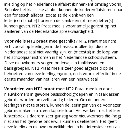
inleiding op het Nederlandse alfabet (binnenkant omslag voorin).
Behalve het klassieke alfabet kunnen de kinderen ‘luisteren’ naar
een fonetisch alfabet, zodat ze de klank van een
letter(combinatie) horen en de klank een (of meer) letter(s)
kunnen geven. NT2 Praat mee is voornamelijk gericht op het
aanleren van de Nederlandse spreekvaardigheid.
Voor wie is NT2 praat mee geschikt?
NT2 Praat mee richt
zich vooral op leerlingen in de basisschoolleeftijd die de
Nederlandse taal niet vaardig zijn, en (meestal) in de loop van
het schooljaar instromen in het Nederlandse schoolsysteem.
Deze nieuwkomers volgen onderwijs in taalklassen en
basisgroepen. NT2 Praat mee is zeer goed afgesteld op de
behoeften van deze leerlingengroep, en is vooral effectief in de
eerste maanden van het leren van een nieuwe taal.
Voordelen van NT2 praat mee
NT2 Praat mee kan door
nieuwkomers in gewone basisschoolgroepen en in taalklassen
gebruikt worden om zelfstandig te leren. Om de andere
leerlingen niet te storen, kunnen de leerlingen van de Voorlezer
gebruik maken i.c.m. een koptelefoon. Het werken met het leer-
luisterboek is daarom zeer gunstig voor nieuwkomers die (nog)
niet aan het gewone onderwijs kunnen deelnemen. Het geeft
deze leerlingen nieuwe mogelijkheden in het intensieve contact