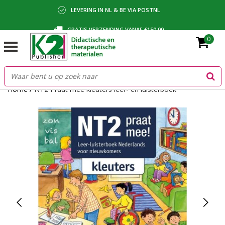
LEVERING IN NL & BE VIA POSTNL
GRATIS VERZENDING VANAF €150,00
0
BETALING VIA IDEAL, BANCONTACT OF FACTUUR
Home
/
NT2 Praat mee kleuters leer- en luisterboek