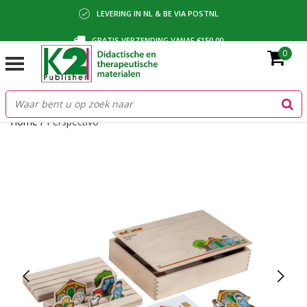
LEVERING IN NL & BE VIA POSTNL
GRATIS VERZENDING VANAF €150,00
0
BETALING VIA IDEAL, BANCONTACT OF FACTUUR
Home
/
Perspectivo