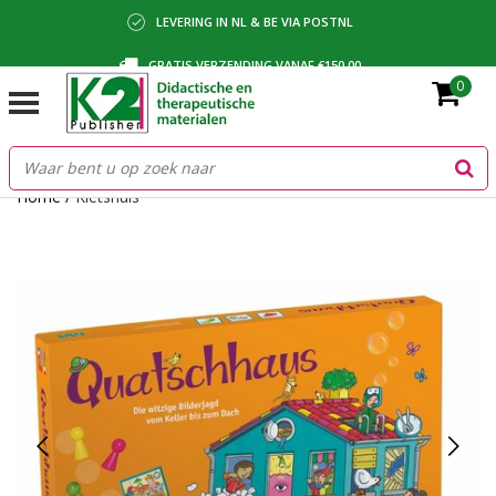
LEVERING IN NL & BE VIA POSTNL
GRATIS VERZENDING VANAF €150,00
0
BETALING VIA IDEAL, BANCONTACT OF FACTUUR
Home
/
Kletshuis