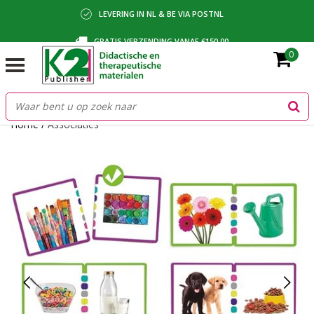
LEVERING IN NL & BE VIA POSTNL
GRATIS VERZENDING VANAF €150,00
0
BETALING VIA IDEAL, BANCONTACT OF FACTUUR
Home
/
Associaties