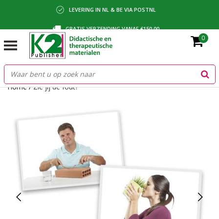
LEVERING IN NL & BE VIA POSTNL
GRATIS VERZENDING VANAF €150,00
0
BETALING VIA IDEAL, BANCONTACT OF FACTUUR
Home
/
Zie jij de fout?