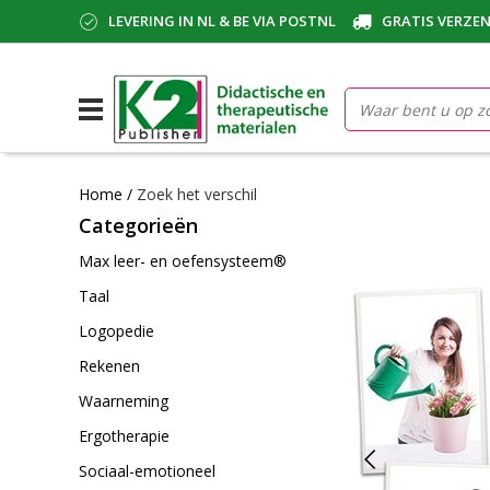
LEVERING IN NL & BE VIA POSTNL
GRATIS VERZEN
Home
/
Zoek het verschil
Categorieën
Max leer- en oefensysteem®
Taal
Logopedie
Rekenen
Waarneming
Ergotherapie
Sociaal-emotioneel