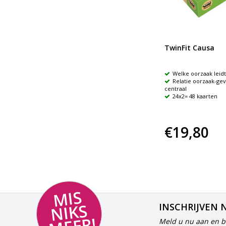
TwinFit Causa
Welke oorzaak leidt 
Relatie oorzaak-gev
centraal
24x2= 48 kaarten
€19,80
MI
S
NI
K
M
E
E
S
INSCHRIJVEN 
Meld u nu aan en bl