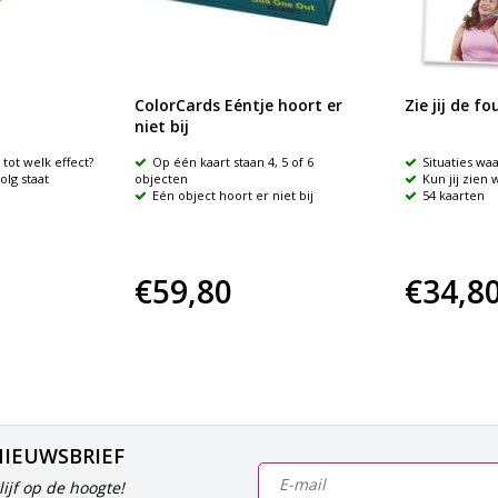
ColorCards Eéntje hoort er
Zie jij de fo
niet bij
tot welk effect?
Op één kaart staan 4, 5 of 6
Situaties waar
olg staat
objecten
Kun jij zien w
Eén object hoort er niet bij
54 kaarten
€59,80
€34,8
NIEUWSBRIEF
ijf op de hoogte!