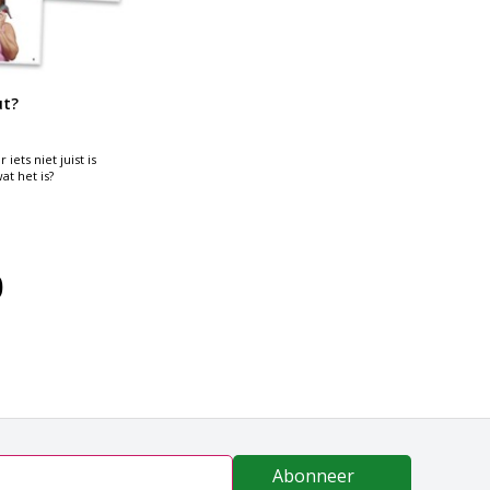
ut?
 iets niet juist is
at het is?
0
Abonneer