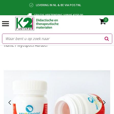
LEVERING IN NL & BE VIA POSTNL
GRATIS VERZENDING VANAF €150,00
0
BETALING VIA IDEAL, BANCONTACT OF FACTUUR
Home
/
Myospots Aardbei