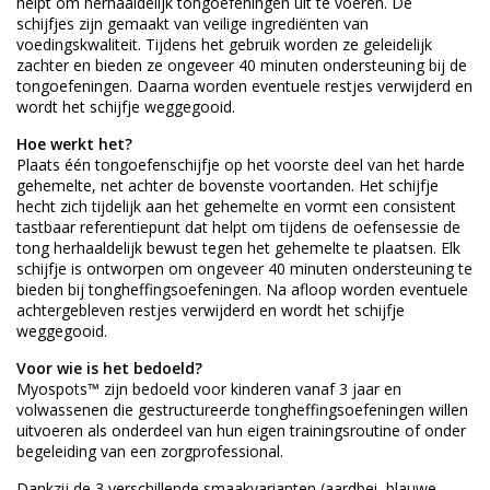
helpt om herhaaldelijk tongoefeningen uit te voeren. De
schijfjes zijn gemaakt van veilige ingrediënten van
voedingskwaliteit. Tijdens het gebruik worden ze geleidelijk
zachter en bieden ze ongeveer 40 minuten ondersteuning bij de
tongoefeningen. Daarna worden eventuele restjes verwijderd en
wordt het schijfje weggegooid.
Hoe werkt het?
Plaats één tongoefenschijfje op het voorste deel van het harde
gehemelte, net achter de bovenste voortanden. Het schijfje
hecht zich tijdelijk aan het gehemelte en vormt een consistent
tastbaar referentiepunt dat helpt om tijdens de oefensessie de
tong herhaaldelijk bewust tegen het gehemelte te plaatsen. Elk
schijfje is ontworpen om ongeveer 40 minuten ondersteuning te
bieden bij tongheffingsoefeningen. Na afloop worden eventuele
achtergebleven restjes verwijderd en wordt het schijfje
weggegooid.
Voor wie is het bedoeld?
Myospots™ zijn bedoeld voor kinderen vanaf 3 jaar en
volwassenen die gestructureerde tongheffingsoefeningen willen
uitvoeren als onderdeel van hun eigen trainingsroutine of onder
begeleiding van een zorgprofessional.
Dankzij de 3 verschillende smaakvarianten (aardbei, blauwe