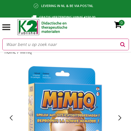
LEVERING IN NL & BE VIA POSTNL
GRATIS VERZENDING VANAF €150,00
0
BETALING VIA IDEAL, BANCONTACT OF FACTUUR
Home
/
Mimiq