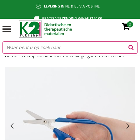
LEVERING IN NL & BE VIA POSTNL
GRATIS VERZENDING VANAF €150,00
0
BETALING VIA IDEAL, BANCONTACT OF FACTUUR
Home
/
Therapieschaar met meer vingergat en veer rechts