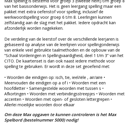
Max spelling is bestemd voor groep 3 (tweede helft) t/m groep 8
van het basisonderwijs. Het is geen leergang spelling maar een
pakket met extra oefenstof voor spelling, inclusief de
werkwoordspelling voor groep 6 t/m 8. Leerlingen kunnen
zelfstandig aan de slag met het pakket. Iedere opdracht kan
afzonderlijk worden nagekeken.
De verdeling van de leerstof over de verschillende leerjaren is
gebaseerd op analyse van de leerlijnen voor spellingonderwijs
van enkele veel gebruikte taalmethoden en de opbouw van de
“Schaal Vorderingen in Spellingvaardigheid, deel 1 t/m 3” van het
CITO. De kaartenset is dan ook naast iedere methode voor
spelling te gebruiken. Er wordt in deze set geoefend met:
• Woorden die eindigen op: isch, tie, ieel/iële , air/aire •
Meervouden die eindigen op a of i • Woorden met een
hoofdletter • Samengestelde woorden met tussen s •
Afkortingen • Woorden met verbindingsstreepjes • Woorden met
accenten • Woorden met open- of gesloten lettergrepen •
Allerlei moeilijke woorden door elkaar
Om deze Max opgaven te kunnen controleren is het Max
Spelbord (bestelnummer 5000) nodig!