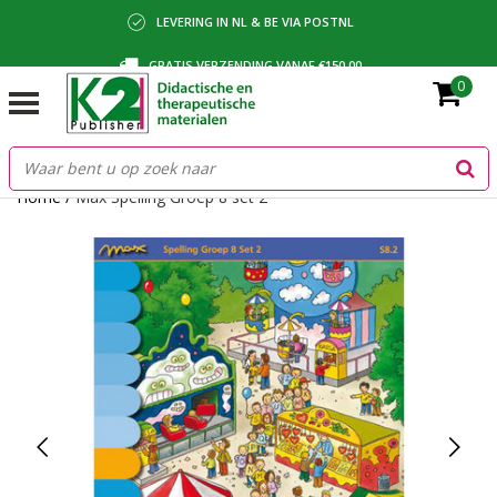
LEVERING IN NL & BE VIA POSTNL
GRATIS VERZENDING VANAF €150,00
0
BETALING VIA IDEAL, BANCONTACT OF FACTUUR
Home
/
Max Spelling Groep 8 set 2