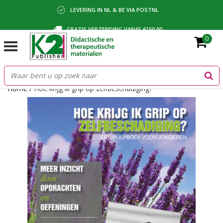
LEVERING IN NL & BE VIA POSTNL
GRATIS VERZENDING VANAF €150,00
0
BETALING VIA IDEAL, BANCONTACT OF FACTUUR
Home
/
Hoe krijg ik grip op zelfbeschadiging?