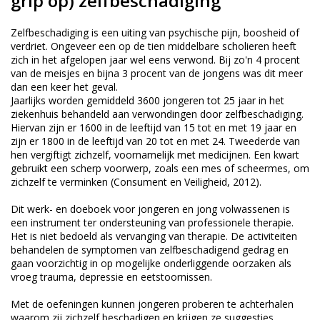
grip op) zelfbeschadiging
Zelfbeschadiging is een uiting van psychische pijn, boosheid of
verdriet. Ongeveer een op de tien middelbare scholieren heeft
zich in het afgelopen jaar wel eens verwond. Bij zo'n 4 procent
van de meisjes en bijna 3 procent van de jongens was dit meer
dan een keer het geval.
Jaarlijks worden gemiddeld 3600 jongeren tot 25 jaar in het
ziekenhuis behandeld aan verwondingen door zelfbeschadiging.
Hiervan zijn er 1600 in de leeftijd van 15 tot en met 19 jaar en
zijn er 1800 in de leeftijd van 20 tot en met 24. Tweederde van
hen vergiftigt zichzelf, voornamelijk met medicijnen. Een kwart
gebruikt een scherp voorwerp, zoals een mes of scheermes, om
zichzelf te verminken (Consument en Veiligheid, 2012).
Dit werk- en doeboek voor jongeren en jong volwassenen is
een instrument ter ondersteuning van professionele therapie.
Het is niet bedoeld als vervanging van therapie. De activiteiten
behandelen de symptomen van zelfbeschadigend gedrag en
gaan voorzichtig in op mogelijke onderliggende oorzaken als
vroeg trauma, depressie en eetstoornissen.
Met de oefeningen kunnen jongeren proberen te achterhalen
waarom zij zichzelf beschadigen en krijgen ze suggesties