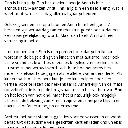
Finn is bijna jarig. Zijn beste vriendinnetje Anna is heel
enthousiast. Maar zelf vindt Finn jarig zijn een beetje eng. Wat je
weet nooit wat er die dag allemaal gaat gebeuren.
Gelukkig kennen zijn opa Leon en Anna hem heel goed. Ze
bereiden zijn verjaardag samen met Finn goed voor zodat het
een onvergetelijke dag wordt. Maar dan heeft Ann toch een
verrassing in petto...
Lampionnen voor Finn is een prentenboek dat gebruikt kan
worden in de begeleiding van kinderen met autisme. Maar ook
als je vriendjes, broertjes of zusjes begeleid van een kind met
autisme. In het verhaal wordt zichtbaar hoe het soms best
moeilijk is elkaar te begrijpen als je allebei wat anders denkt. Als
kindercoach of therapeut kun je een kind helpen door een
verhaal voor te lezen dat herkenbaar is. Afhankelijk van de mate
tot zelfreflectie kan je de brug slaan tussen het verhaal van Finn
en het leven van het kind. Maar het is natuurlijk ook mogelijk
alleen bij de beleving van Finn en zijn vriendinnetje te blijven en
daarin te oefenen in begrip en empathie.
Achterin het boek staan suggesties voor volwassenen en wordt
benadrukt dat autisme vele gezichten kent en ieder kind uniek is
en worden tips en uitleg gegeven.