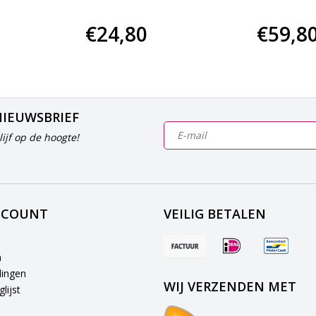
€24,80
€59,8
NIEUWSBRIEF
ijf op de hoogte!
CCOUNT
VEILIG BETALEN
n
lingen
WIJ VERZENDEN MET
lijst