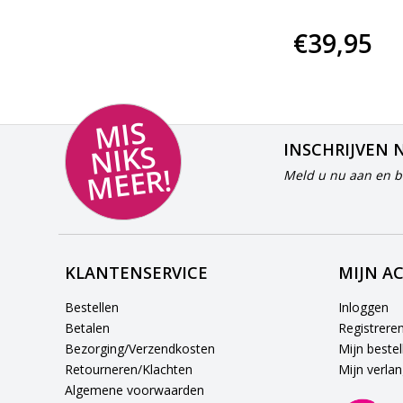
€34,80
€39,95
MI
S
NI
K
M
E
E
S
INSCHRIJVEN 
R!
Meld u nu aan en bl
KLANTENSERVICE
MIJN A
Bestellen
Inloggen
Betalen
Registrere
Bezorging/Verzendkosten
Mijn bestel
Retourneren/Klachten
Mijn verlang
Algemene voorwaarden