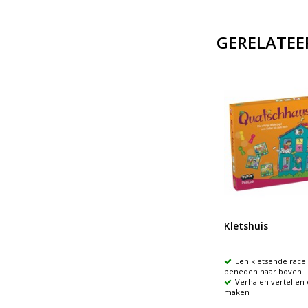
GERELATEE
Foto-impulsen alledaagse
Kletshuis
situaties
ne
Grappige, avontuurlijke of
Een kletsende race
gevaarlijke situaties uitgebeeld in
beneden naar boven
80 prachtige fotokaarten
Verhalen vertellen
maken