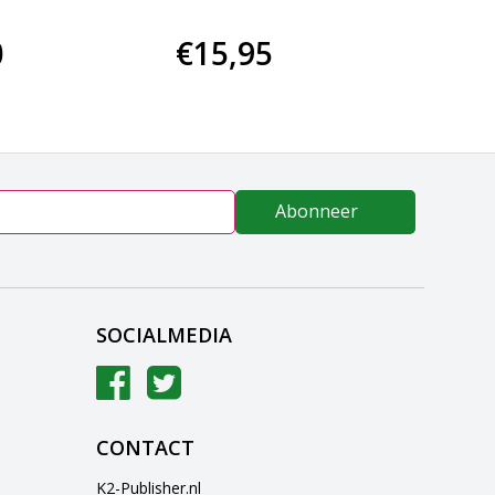
0
€15,95
€69
Abonneer
SOCIALMEDIA
CONTACT
K2-Publisher.nl