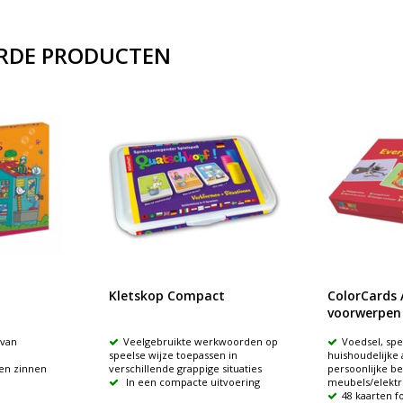
RDE PRODUCTEN
Kletskop Compact
ColorCards 
voorwerpen
 van
Veelgebruikte werkwoorden op
Voedsel, spe
speelse wijze toepassen in
huishoudelijke 
 en zinnen
verschillende grappige situaties
persoonlijke bez
In een compacte uitvoering
meubels/elektr
48 kaarten f