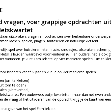
E
vragen, voer grappige opdrachten uit,
letskwartet
staan uitspraken, vragen en opdrachten over herkenbare onderwerp
samen lachen, spelen, plagen, fantaseren en natuurlijk kletsen!
 vrolijk spel over huisdieren, eten, ruzie, smoesjes, afspraken, scherm
klets! is leuk en waardevol voor kinderen (6+) en ouders, het is oo
vier varianten. Je kunt Familieklets! op vier manieren spelen. Om te kl
 voor kinderen vanaf 6 jaar en kun je op vier manieren spelen:
n (om te kletsen)
uit (om te doen)
alen (Kletsverhaal)
letskwartet: Een ouderwets potje kwartetten maar dan net even ander
n de vraag of het uitvoeren van de opdracht krijg je de kaart van e
eruitgave van het spel Familieklets.