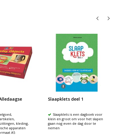
Alledaagse
Slaapklets deel 1
ColorC
wanne
elgoed,
Slaapklets is een dagboek voor
Fotok
artikelen,
klein en groot om voor het slapen
situaties
ittingen, kleding,
gaan nog even de dag door te
Vraag
ische apparaten
nemen
waar en
ormaat A5
36 Co