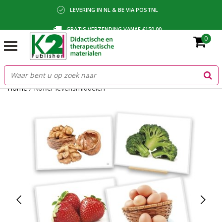
LEVERING IN NL & BE VIA POSTNL
GRATIS VERZENDING VANAF €150,00
0
BETALING VIA IDEAL, BANCONTACT OF FACTUUR
Home
/
Koffer levensmiddelen