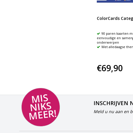
Fotobox dagelijkse routine
ColorCards Categ
ne
36 fotokaarten
90 paren kaarten m
Uit het dagelijkse leven
eenvoudige en samen
Nederlands als tweede taal
onderwerpen
Met alledaagse the
€34,80
€69,90
MI
S
NI
K
M
E
E
S
INSCHRIJVEN 
R!
Meld u nu aan en bl