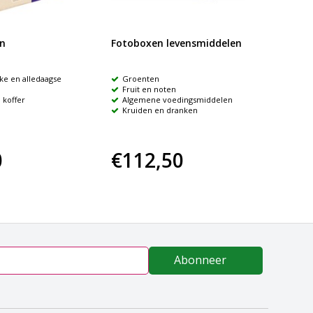
n
Fotoboxen levensmiddelen
ColorC
ke en alledaagse
Groenten
Leven
Fruit en noten
categor
 koffer
Algemene voedingsmiddelen
96 ka
Kruiden en dranken
0
€112,50
€65
Abonneer