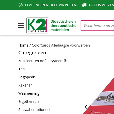
LEVERING IN NL & BE VIA POSTNL
GRATIS VERZEN
Home
/
ColorCards Alledaagse voorwerpen
Categorieën
Max leer- en oefensysteem®
Taal
Logopedie
Rekenen
Waarneming
Ergotherapie
Sociaal-emotioneel