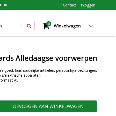
TUUR
Contact
Inloggen
0
Winkelwagen
ards Alledaagse voorwerpen
eelgoed, huishoudelijke artikelen, persoonlijke bezittingen,
ls/elektrische apparaten
 formaat A5
TOEVOEGEN AAN WINKELWAGEN