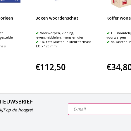
orieën
Boxen woordenschat
Koffer wone
et
Voorwerpen, kleding,
Huishoudelij
gestelde
levensmiddelen, mens en dier
voorwerpen
160 fotokaarten in kleur formaat
54 kaarten in
ma's
130 x 120 mm
€112,50
€34,8
NIEUWSBRIEF
ijf op de hoogte!