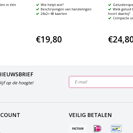
len in één
Wie helpt wie?
Geluidenspe
Beschrijvingen van handelingen
Welk geluid 
24x2= 48 kaarten
hoort daarbij?
Compacte ui
€19,80
€24,8
NIEUWSBRIEF
ijf op de hoogte!
CCOUNT
VEILIG BETALEN