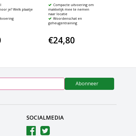
l
Compacte uitvoering om
Compa
hoor je? Welk plaatje
makkelijk mee te nemen
spel Kle
naar locatie
te nemen
tvoering
Woordenschat en
Visue
geheugentraining
zinsvor
0
€24,80
€24
Abonneer
SOCIALMEDIA