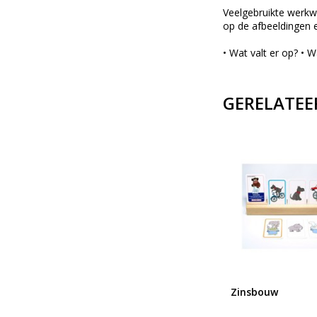
Veelgebruikte werkwo
op de afbeeldingen 
• Wat valt er op? • W
GERELATEE
Eerst zien dan vertellen
Zinsbouw