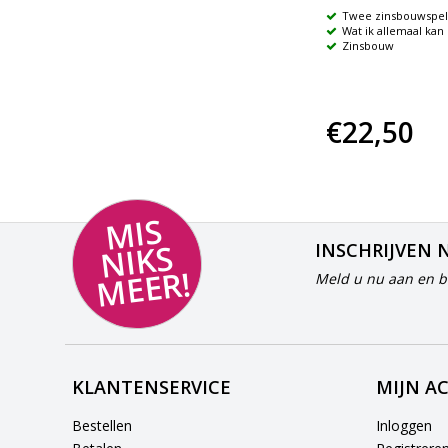
Oefenen van begrippen en
Twee zinsbouwspel
voorzetsels
Wat ik allemaal kan
tjes
Kritisch luisteren
Zinsbouw
Informatie geven en om
informatie vragen
€25,95
€22,50
MI
S
NI
K
M
E
E
S
INSCHRIJVEN 
R!
Meld u nu aan en bl
KLANTENSERVICE
MIJN A
Bestellen
Inloggen