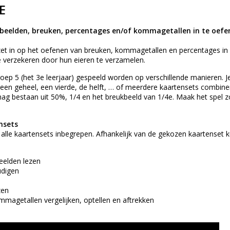
E
beelden, breuken, percentages en/of kommagetallen in te oefe
 zet in op het oefenen van breuken, kommagetallen en percentages in
e verzekeren door hun eieren te verzamelen.
roep 5 (het 3e leerjaar) gespeeld worden op verschillende manieren. J
 een geheel, een vierde, de helft, … of meerdere kaartensets combin
g bestaan uit 50%, 1/4 en het breukbeeld van 1/4e. Maak het spel zo m
nsets
jn alle kaartensets inbegrepen. Afhankelijk van de gekozen kaartense
eelden lezen
udigen
zen
mmagetallen vergelijken, optellen en aftrekken