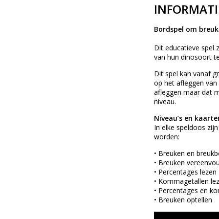
INFORMATI
Bordspel om breuk
Dit educatieve spel
van hun dinosoort t
Dit spel kan vanaf g
op het afleggen van
afleggen maar dat ma
niveau.
Niveau’s en kaarte
In elke speldoos zi
worden:
• Breuken en breukb
• Breuken vereenvo
• Percentages lezen
• Kommagetallen le
• Percentages en ko
• Breuken optellen