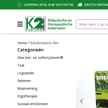
LEVERING IN NL & BE VIA POSTNL
GRATIS VERZEN
Home
/
Breukosaurus Rex
Categorieën
Max leer- en oefensysteem®
Taal
Logopedie
Rekenen
Waarneming
Ergotherapie
Sociaal-emotioneel