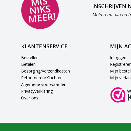
MI
S
NI
K
M
E
E
S
INSCHRIJVEN 
R!
Meld u nu aan en bl
KLANTENSERVICE
MIJN A
Bestellen
Inloggen
Betalen
Registrere
Bezorging/Verzendkosten
Mijn bestel
Retourneren/Klachten
Mijn verlang
Algemene voorwaarden
Privacyverklaring
Over ons