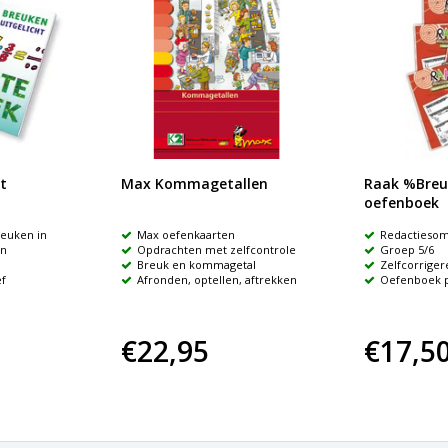
t
Max Kommagetallen
Raak %Breu
oefenboek
reuken in
Max oefenkaarten
Redactieso
en
Opdrachten met zelfcontrole
Groep 5/6
Breuk en kommagetal
Zelfcorrige
ef
Afronden, optellen, aftrekken
Oefenboek p
€22,95
€17,5