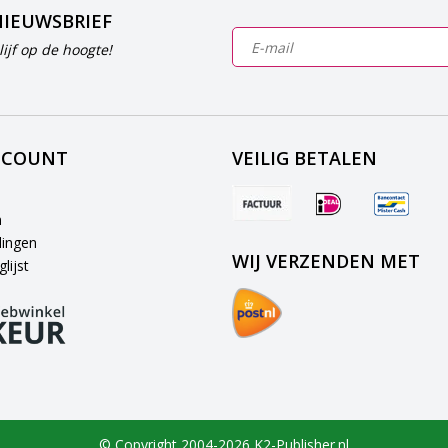
NIEUWSBRIEF
ijf op de hoogte!
CCOUNT
VEILIG BETALEN
n
lingen
WIJ VERZENDEN MET
lijst
© Copyright 2004-2026 K2-Publisher.nl