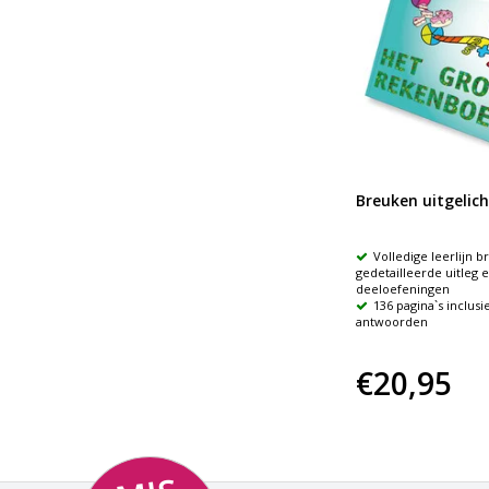
Breukenset circum
Breuken uitgelich
Delen van een hele in breuken
Volledige leerlijn b
zelf ontdekken
gedetailleerde uitleg 
1 • 1/2 • 1/3 • 1/4 • 1/5 • 1/6 • 1/8 •
deeloefeningen
1/10 • 1/12
136 pagina`s inclusi
antwoorden
€14,50
€20,95