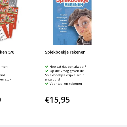
ken 5/6
Spiekboekje rekenen
Breuk
mmen
Hoe zat dat ook alweer?
Concr
Op die vraag geven de
Inclu
rend
Spiekboekjes vrijwel altijd
toepass
er stuk
antwoord
speelvoo
Voor taal en rekenen
0
€15,95
€31